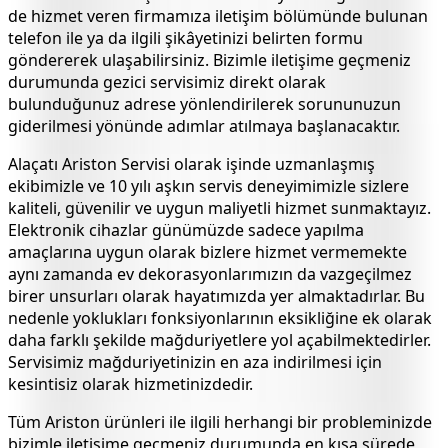
de hizmet veren firmamıza iletişim bölümünde bulunan
telefon ile ya da ilgili şikâyetinizi belirten formu
göndererek ulaşabilirsiniz. Bizimle iletişime geçmeniz
durumunda gezici servisimiz direkt olarak
bulunduğunuz adrese yönlendirilerek sorununuzun
giderilmesi yönünde adımlar atılmaya başlanacaktır.
Alaçatı
Ariston Servisi olarak işinde uzmanlaşmış
ekibimizle ve 10 yılı aşkın servis deneyimimizle sizlere
kaliteli, güvenilir ve uygun maliyetli hizmet sunmaktayız.
Elektronik cihazlar günümüzde sadece yapılma
amaçlarına uygun olarak bizlere hizmet vermemekte
aynı zamanda ev dekorasyonlarımızın da vazgeçilmez
birer unsurları olarak hayatımızda yer almaktadırlar. Bu
nedenle yoklukları fonksiyonlarının eksikliğine ek olarak
daha farklı şekilde mağduriyetlere yol açabilmektedirler.
Servisimiz mağduriyetinizin en aza indirilmesi için
kesintisiz olarak hizmetinizdedir.
Tüm Ariston ürünleri ile ilgili herhangi bir probleminizde
bizimle iletişime geçmeniz durumunda en kısa sürede