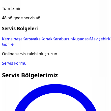
Tüm İzmir
48 bölgede servis ağı
Servis Bölgeleri
Kemalpaşa
Karşıyaka
Konak
Karaburun
Kuşadası
Mavişehir
K
Gör →
Online servis talebi oluşturun
Servis Formu
Servis Bölgelerimiz