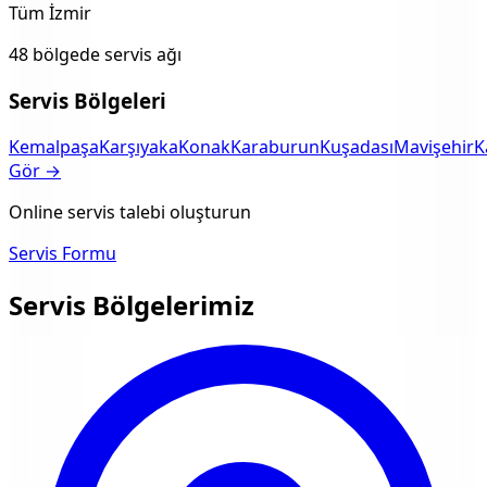
Tüm İzmir
48 bölgede servis ağı
Servis Bölgeleri
Kemalpaşa
Karşıyaka
Konak
Karaburun
Kuşadası
Mavişehir
K
Gör →
Online servis talebi oluşturun
Servis Formu
Servis Bölgelerimiz