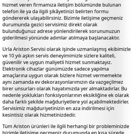
hizmet veren firmamıza iletişim bölümünde bulunan
telefon ile ya da ilgili şikâyetinizi belirten formu
göndererek ulaşabilirsiniz. Bizimle iletişime geçmeniz
durumunda gezici servisimiz direkt olarak
bulunduğunuz adrese yönlendirilerek sorununuzun
giderilmesi yönünde adımlar atılmaya başlanacaktır.
Urla
Ariston Servisi olarak işinde uzmanlaşmış ekibimizle
ve 10 yılı aşkın servis deneyimimizle sizlere kaliteli,
güvenilir ve uygun maliyetli hizmet sunmaktayız.
Elektronik cihazlar günümüzde sadece yapılma
amaçlarına uygun olarak bizlere hizmet vermemekte
aynı zamanda ev dekorasyonlarımızın da vazgeçilmez
birer unsurları olarak hayatımızda yer almaktadırlar. Bu
nedenle yoklukları fonksiyonlarının eksikliğine ek olarak
daha farklı şekilde mağduriyetlere yol açabilmektedirler.
Servisimiz mağduriyetinizin en aza indirilmesi için
kesintisiz olarak hizmetinizdedir.
Tüm Ariston ürünleri ile ilgili herhangi bir probleminizde
bizimle iletişime geçmeniz durumunda en kısa sürede