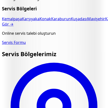
Servis Bölgeleri
Kemalpaşa
Karşıyaka
Konak
Karaburun
Kuşadası
Mavişehir
K
Gör →
Online servis talebi oluşturun
Servis Formu
Servis Bölgelerimiz