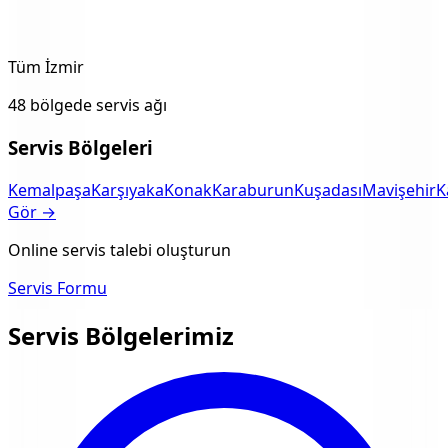
Tüm İzmir
48 bölgede servis ağı
Servis Bölgeleri
Kemalpaşa
Karşıyaka
Konak
Karaburun
Kuşadası
Mavişehir
K
Gör →
Online servis talebi oluşturun
Servis Formu
Servis Bölgelerimiz