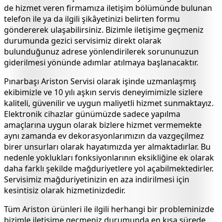
de hizmet veren firmamıza iletişim bölümünde bulunan
telefon ile ya da ilgili şikâyetinizi belirten formu
göndererek ulaşabilirsiniz. Bizimle iletişime geçmeniz
durumunda gezici servisimiz direkt olarak
bulunduğunuz adrese yönlendirilerek sorununuzun
giderilmesi yönünde adımlar atılmaya başlanacaktır.
Pınarbaşı
Ariston Servisi olarak işinde uzmanlaşmış
ekibimizle ve 10 yılı aşkın servis deneyimimizle sizlere
kaliteli, güvenilir ve uygun maliyetli hizmet sunmaktayız.
Elektronik cihazlar günümüzde sadece yapılma
amaçlarına uygun olarak bizlere hizmet vermemekte
aynı zamanda ev dekorasyonlarımızın da vazgeçilmez
birer unsurları olarak hayatımızda yer almaktadırlar. Bu
nedenle yoklukları fonksiyonlarının eksikliğine ek olarak
daha farklı şekilde mağduriyetlere yol açabilmektedirler.
Servisimiz mağduriyetinizin en aza indirilmesi için
kesintisiz olarak hizmetinizdedir.
Tüm Ariston ürünleri ile ilgili herhangi bir probleminizde
bizimle iletişime geçmeniz durumunda en kısa sürede