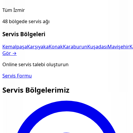
Tüm İzmir
48 bölgede servis ağı
Servis Bölgeleri
Kemalpaşa
Karşıyaka
Konak
Karaburun
Kuşadası
Mavişehir
K
Gör →
Online servis talebi oluşturun
Servis Formu
Servis Bölgelerimiz