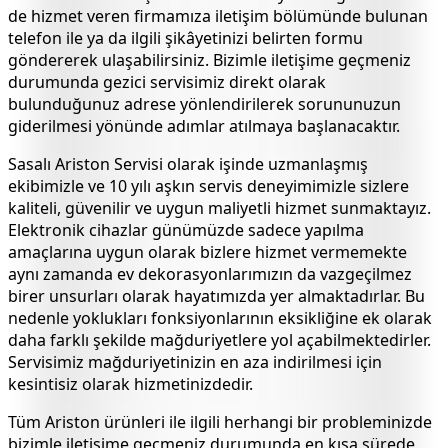
de hizmet veren firmamıza iletişim bölümünde bulunan
telefon ile ya da ilgili şikâyetinizi belirten formu
göndererek ulaşabilirsiniz. Bizimle iletişime geçmeniz
durumunda gezici servisimiz direkt olarak
bulunduğunuz adrese yönlendirilerek sorununuzun
giderilmesi yönünde adımlar atılmaya başlanacaktır.
Sasalı
Ariston Servisi olarak işinde uzmanlaşmış
ekibimizle ve 10 yılı aşkın servis deneyimimizle sizlere
kaliteli, güvenilir ve uygun maliyetli hizmet sunmaktayız.
Elektronik cihazlar günümüzde sadece yapılma
amaçlarına uygun olarak bizlere hizmet vermemekte
aynı zamanda ev dekorasyonlarımızın da vazgeçilmez
birer unsurları olarak hayatımızda yer almaktadırlar. Bu
nedenle yoklukları fonksiyonlarının eksikliğine ek olarak
daha farklı şekilde mağduriyetlere yol açabilmektedirler.
Servisimiz mağduriyetinizin en aza indirilmesi için
kesintisiz olarak hizmetinizdedir.
Tüm Ariston ürünleri ile ilgili herhangi bir probleminizde
bizimle iletişime geçmeniz durumunda en kısa sürede